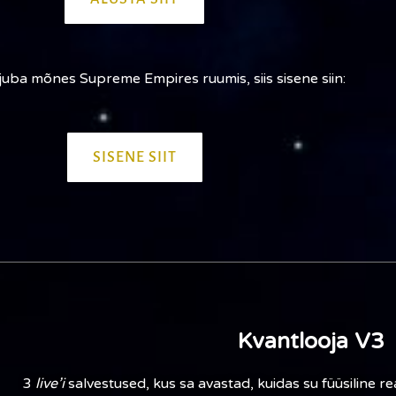
 juba mõnes Supreme Empires ruumis, siis sisene siin:
SISENE SIIT
Kvantlooja V3
3
live’i
salvestused, kus sa avastad, kuidas su füüsiline rea