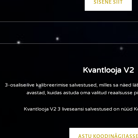
SISENE SIIT
Kvantlooja V2
3-osalise
live kalibreerimise
salvestused, milles sa näed lä
avastad, kuidas astuda oma valitud reaalsusse pin
Kvantlooja V2 3 liveseansi salvestused on nüüd Ko
ASTU KOODINÄGIJASS