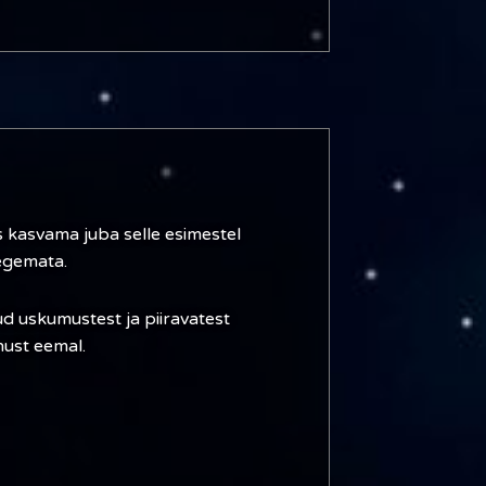
 kasvama juba selle esimestel
tegemata.
ud uskumustest ja piiravatest
nust eemal.