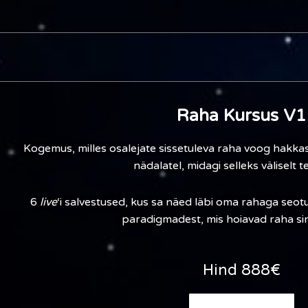
Raha Kursus V1
Kogemus, milles osalejate sissetuleva raha voog hakkas
nädalatel, midagi selleks väliselt 
6
live
‘i salvestused, kus sa näed läbi oma rahaga seot
paradigmadest, mis hoiavad raha si
Hind 888€