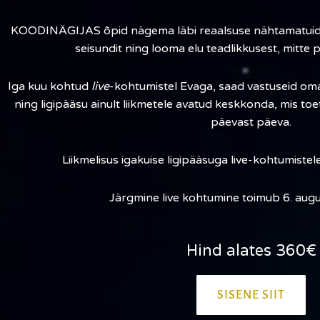
KOODINÄGIJAS õpid nägema läbi reaalsuse nähtamatuid 
seisundit ning looma elu teadlikkusest, mitte 
Iga kuu kohtud
live
-kohtumistel Evaga, saad vastuseid oma
ning ligipääsu ainult liikmetele avatud keskkonda, mis to
päevast päeva.
Liikmelisus igakuise ligipääsuga live-kohtumistel
Järgmine live kohtumine toimub 6. august
Hind alates 360€
SISENE SIIT