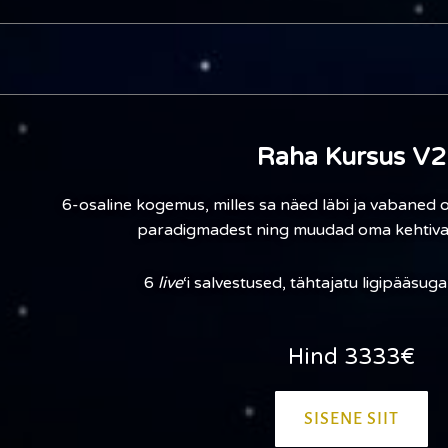
Raha Kursus V2
6-osaline kogemus, milles sa näed läbi ja vabaned
paradigmadest ning muudad oma kehtivat
6
live
‘i salvestused, tähtajatu ligipääsuga
Hind 3333€
SISENE SIIT