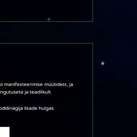
bi manifesteerimise müütidest, ja
gutuseta ja teadlikult.
odinägija lisade hulgas.
E