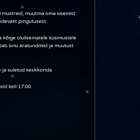
mustreid, muutma oma sisemist
pidevast pingutusest.
 kõige olulisematele küsimustele
etab sinu äratundmist ja muutust
e ja suletud keskkonda.
il kell 17.00.