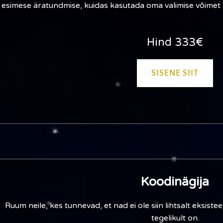
esimese äratundmise, kuidas kasutada oma valimise võimet ni
Hind 333€
SISENE SIIT
Koodinägija
Ruum neile, kes tunnevad, et nad ei ole siin lihtsalt eksis
tegelikult on.