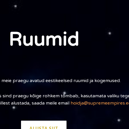
Ruumid
sa meie praegu avatud eestikeelsed ruumid ja kogemused.
 mis sind praegu kõige rohkem tõmbab, kasutamata valiku tege
illest alustada, saada meile email
hoidja@supremeempires.e
ALUSTA SIIT